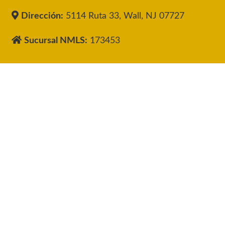
Dirección:
5114 Ruta 33, Wall, NJ 07727
Sucursal NMLS:
173453