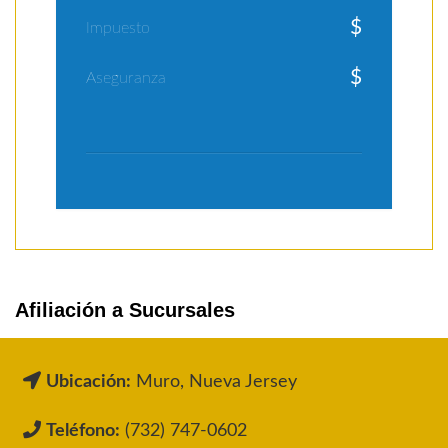
$
Impuesto
$
Aseguranza
Afiliación a Sucursales
Ubicación:
Muro, Nueva Jersey
Teléfono:
(732) 747-0602